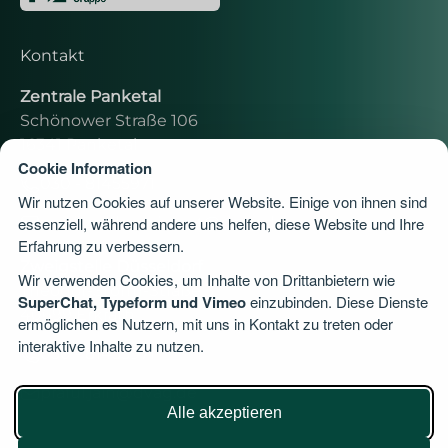
Kontakt
Zentrale Panketal
Schönower Straße 106
16341 Panketal
Cookie Information
030 - 81455971
Wir nutzen Cookies auf unserer Website. Einige von ihnen sind
moritz.rolle.assistent@dvag.de
essenziell, während andere uns helfen, diese Website und Ihre
Erfahrung zu verbessern.
Zweigstelle Düsseldorf
Wir verwenden Cookies, um Inhalte von Drittanbietern wie
Theodor-Storm-Straße 3
SuperChat, Typeform und Vimeo
einzubinden. Diese Dienste
40699 Erkrath
ermöglichen es Nutzern, mit uns in Kontakt zu treten oder
interaktive Inhalte zu nutzen.
030 - 81455971
praful.jain@dvag.de
Alle akzeptieren