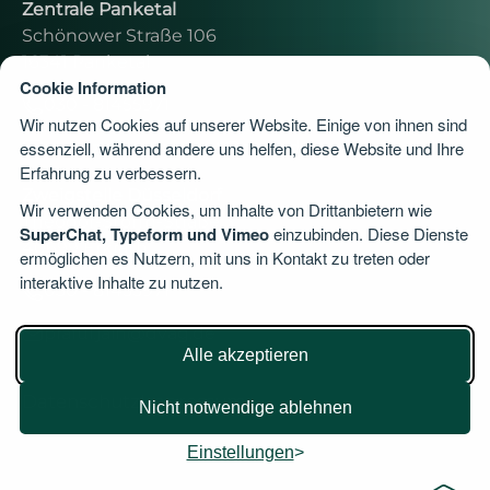
Zentrale Panketal
Schönower Straße 106
16341 Panketal
Cookie Information
030 - 81455971
Wir nutzen Cookies auf unserer Website. Einige von ihnen sind
moritz.rolle.assistent@dvag.de
essenziell, während andere uns helfen, diese Website und Ihre
Erfahrung zu verbessern.
Zweigstelle Düsseldorf
Wir verwenden Cookies, um Inhalte von Drittanbietern wie
Theodor-Storm-Straße 3
SuperChat, Typeform und Vimeo
einzubinden. Diese Dienste
40699 Erkrath
ermöglichen es Nutzern, mit uns in Kontakt zu treten oder
interaktive Inhalte zu nutzen.
030 - 81455971
praful.jain@dvag.de
Alle akzeptieren
Datenschutz
Impressum
Nicht notwendige ablehnen
Einstellungen